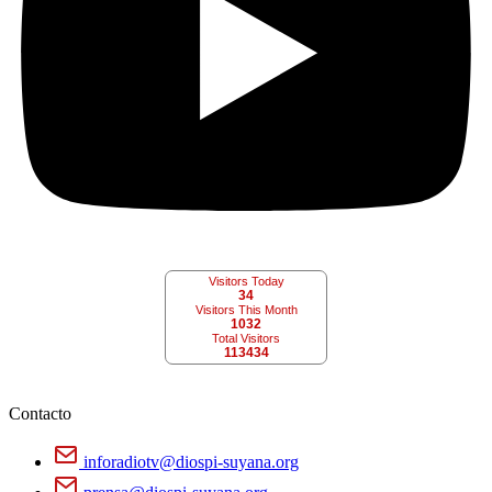
Visitors Today
34
Visitors This Month
1032
Total Visitors
113434
Contacto
inforadiotv@diospi-suyana.org