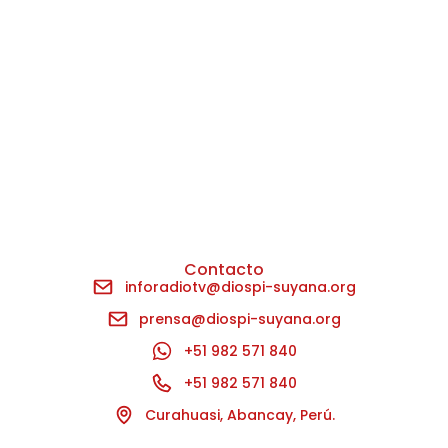
Contacto
inforadiotv@diospi-suyana.org
prensa@diospi-suyana.org
+51 982 571 840
+51 982 571 840
Curahuasi, Abancay, Perú.