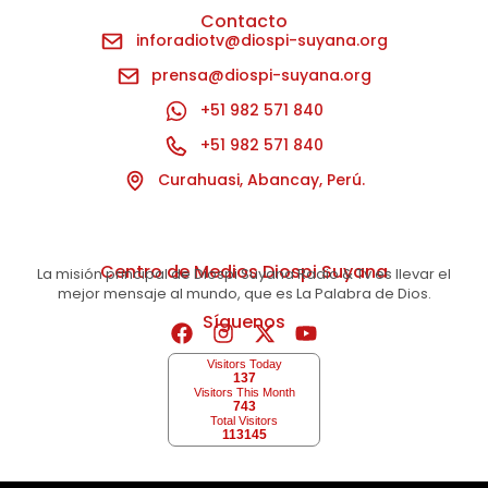
Contacto
inforadiotv@diospi-suyana.org
prensa@diospi-suyana.org
+51 982 571 840
+51 982 571 840
Curahuasi, Abancay, Perú.
Centro de Medios Diospi Suyana
La misión principal de Diospi Suyana Radio & Tv es llevar el
mejor mensaje al mundo, que es La Palabra de Dios.
Síguenos
Visitors Today
137
Visitors This Month
743
Total Visitors
113145