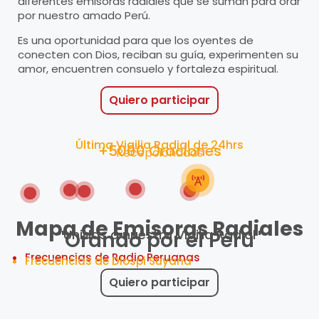
diferentes emisoras radiales que se suman para orar
por nuestro amado Perú.
Es una oportunidad para que los oyentes de
conecten con Dios, reciban su guía, experimenten su
amor, encuentren consuelo y fortaleza espiritual.
Quiero participar
Última Vigilia Radial de 24hrs
+
5000
 Oraciones
Recepcionadas
Mapa de Emisoras Radiales
Unidas a nuestra Vigilia Radial
"Orando por el Perú"
Frecuencias de Radio Peruanas
Frecuencias de Diospi Suyana
Quiero participar