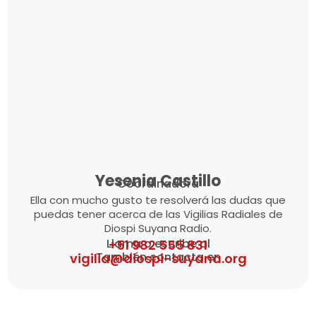
Yesenia Castillo
Coordinadora
Ella con mucho gusto te resolverá las dudas que
puedas tener acerca de las Vigilias Radiales de
Diospi Suyana Radio.
Llama o escribe al
+51 982 555 831
También contacta en
vigilia@diospi-suyana.org