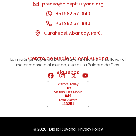
prensa@diospi-suyana.org
+51 982 571 840
+51 982 571 840
Curahuasi, Abancay, Perú.
Centro de Medios Diospi Suyana
La misión principal de Diospi Suyana Radio & Tv es llevar el
mejor mensaje al mundo, que es La Palabra de Dios.
Síguenos
Visitors Today
105
Visitors This Month
849
Total Visitors
113251
© 2026 ·
Diospi Suyana
·
Privacy Policy