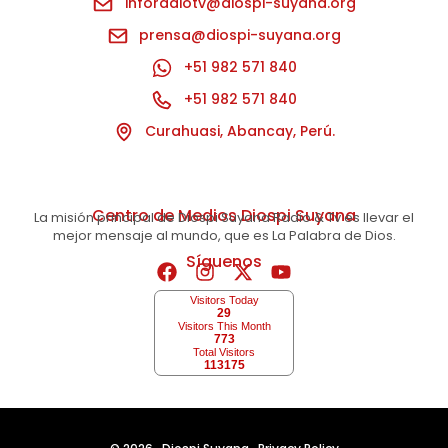
inforadiotv@diospi-suyana.org
prensa@diospi-suyana.org
+51 982 571 840
+51 982 571 840
Curahuasi, Abancay, Perú.
Centro de Medios Diospi Suyana
La misión principal de Diospi Suyana Radio & Tv es llevar el
mejor mensaje al mundo, que es La Palabra de Dios.
Síguenos
Visitors Today
29
Visitors This Month
773
Total Visitors
113175