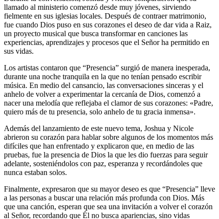
llamado al ministerio comenzó desde muy jóvenes, sirviendo
fielmente en sus iglesias locales. Después de contraer matrimonio,
fue cuando Dios puso en sus corazones el deseo de dar vida a Raiz,
un proyecto musical que busca transformar en canciones las
experiencias, aprendizajes y procesos que el Señor ha permitido en
sus vidas.
Los artistas contaron que “Presencia” surgió de manera inesperada,
durante una noche tranquila en la que no tenían pensado escribir
música. En medio del cansancio, las conversaciones sinceras y el
anhelo de volver a experimentar la cercanía de Dios, comenzó a
nacer una melodía que reflejaba el clamor de sus corazones: «Padre,
quiero más de tu presencia, solo anhelo de tu gracia inmensa».
Además del lanzamiento de este nuevo tema, Joshua y Nicole
abrieron su corazón para hablar sobre algunos de los momentos más
difíciles que han enfrentado y explicaron que, en medio de las
pruebas, fue la presencia de Dios la que les dio fuerzas para seguir
adelante, sosteniéndolos con paz, esperanza y recordándoles que
nunca estaban solos.
Finalmente, expresaron que su mayor deseo es que “Presencia” lleve
a las personas a buscar una relación más profunda con Dios. Más
que una canción, esperan que sea una invitación a volver el corazón
al Señor, recordando que Él no busca apariencias, sino vidas