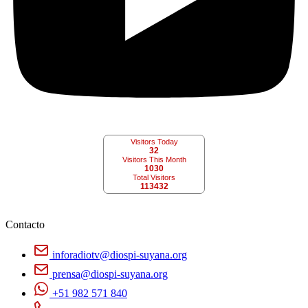
Visitors Today
32
Visitors This Month
1030
Total Visitors
113432
Contacto
inforadiotv@diospi-suyana.org
prensa@diospi-suyana.org
+51 982 571 840