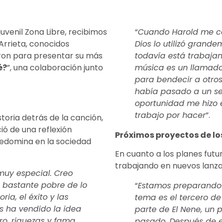
uvenil Zona Libre, recibimos
“
Cuando Harold me co
Arrieta, conocidos
Dios lo utilizó grand
ron para presentar su más
todavía está trabajan
é?
”, una colaboración junto
música es un llamado
para bendecir a otro
había pasado a un se
oportunidad me hizo
trabajo por hacer
”.
storia detrás de la canción,
ió de una reflexión
Próximos proyectos de los
redomina en la sociedad
En cuanto a los planes fut
trabajando en nuevos lanz
muy especial. Creo
 bastante pobre de lo
“
Estamos preparando 
ria, el éxito y las
tema es el tercero de
s ha vendido la idea
parte de El Nene, un
ro, riquezas y fama.
pasado. Después de e