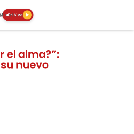
Ministerio
En Vivo
r el alma?”:
 su nuevo