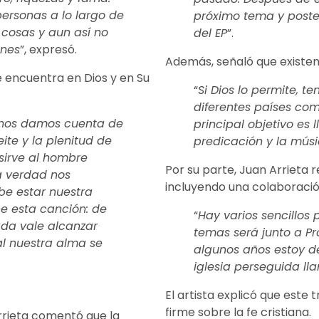
ersonas a lo largo de
próximo tema y poste
 cosas y aun así no
del EP
”.
ones
”, expresó.
Además, señaló que existen 
e encuentra en Dios y en Su
“
Si Dios lo permite, t
diferentes países co
 nos damos cuenta de
principal objetivo es 
leite y la plenitud de
predicación y la mús
 sirve al hombre
Por su parte, Juan Arrieta 
a verdad nos
incluyendo una colaboració
e estar nuestra
ce esta canción: de
“
Hay varios sencillos
ada vale alcanzar
temas será junto a Pr
al nuestra alma se
algunos años estoy d
iglesia perseguida l
El artista explicó que este
firme sobre la fe cristiana.
Arrieta comentó que la