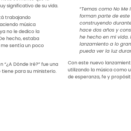
 significativo de su vida.
“
Temas como No Me In
forman parte de este
tá trabajando
construyendo durante
 haciendo música
hace dos años y cons
a no le dedico la
he hecho en mi vida. 
De hecho, estaba
lanzamiento a lo gran
 me sentía un poco
pueda ver la luz dura
Con este nuevo lanzamient
en “¿A Dónde Iré?” fue una
utilizando la música como
tiene para su ministerio.
de esperanza, fe y propósi