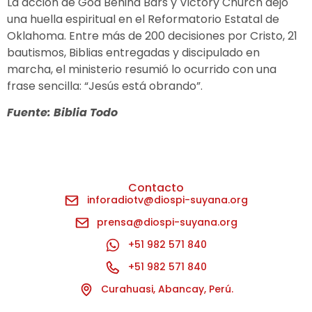
La acción de God Behind Bars y Victory Church dejó
una huella espiritual en el Reformatorio Estatal de
Oklahoma. Entre más de 200 decisiones por Cristo, 21
bautismos, Biblias entregadas y discipulado en
marcha, el ministerio resumió lo ocurrido con una
frase sencilla: “Jesús está obrando”.
Fuente: Biblia Todo
Contacto
inforadiotv@diospi-suyana.org
prensa@diospi-suyana.org
+51 982 571 840
+51 982 571 840
Curahuasi, Abancay, Perú.