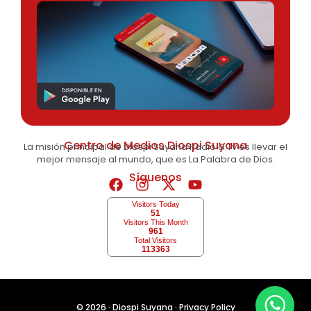
Centro de Medios Diospi Suyana
La misión principal de Diospi Suyana Radio & Tv es llevar el
mejor mensaje al mundo, que es La Palabra de Dios.
Síguenos
Visitors Today
51
Visitors This Month
961
Total Visitors
113363
© 2026 ·
Diospi Suyana
·
Privacy Policy